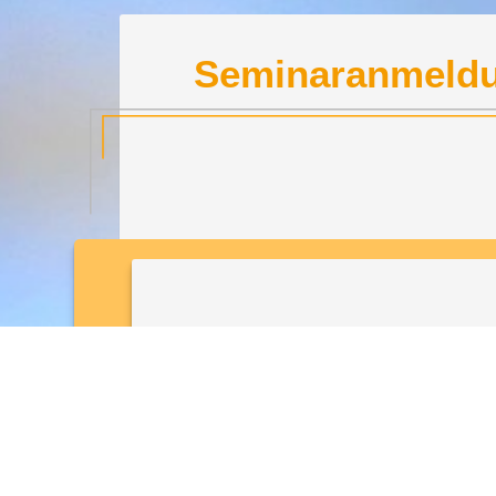
Seminaranmeld
Vor- und Nachname (*)
Kursdatum (*)
Art der Teilnahme (*)